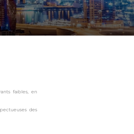
ants faibles, en
espectueuses des