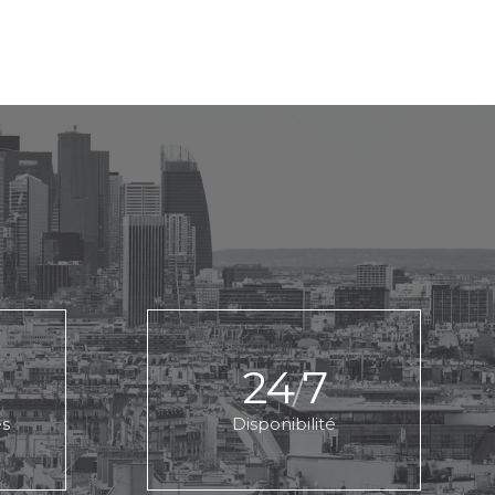
24
7
/
es
Disponibilité