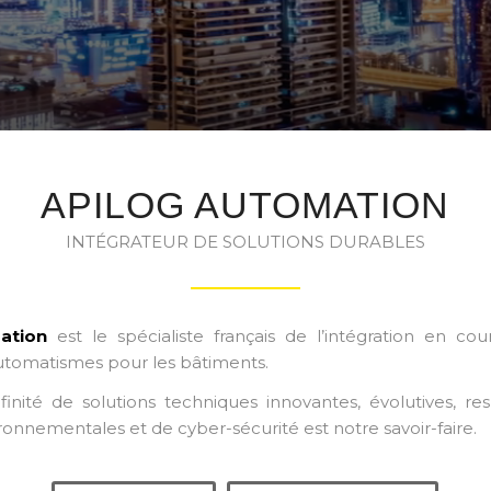
APILOG AUTOMATION
INTÉGRATEUR DE SOLUTIONS DURABLES
ation
est le spécialiste français de l’intégration en cour
automatismes pour les bâtiments.
finité de solutions techniques innovantes, évolutives, r
ronnementales et de cyber-sécurité est notre savoir-faire.