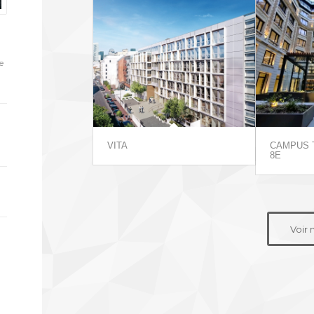
e
VITA
CAMPUS T
8E
Voir 