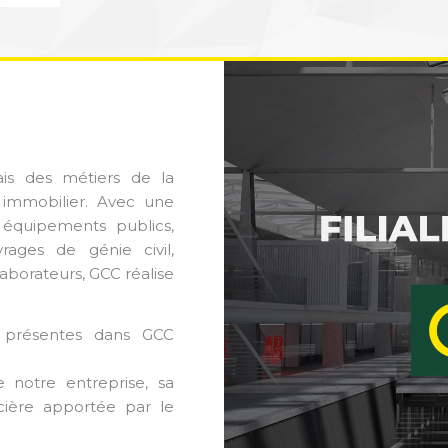
is des métiers de la
 immobilier. Avec une
 équipements publics,
rages de génie civil,
laborateurs, GCC réalise
s présentes dans GCC
 notre entreprise, sa
ancière apportée par le