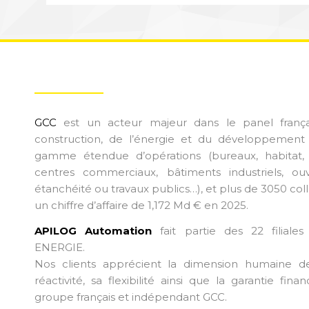
GCC
est un acteur majeur dans le panel frança
construction, de l’énergie et du développement
gamme étendue d’opérations (bureaux, habitat,
centres commerciaux, bâtiments industriels, ouv
étanchéité ou travaux publics…), et plus de 3050 col
un chiffre d’affaire de 1,172 Md € en 2025.
APILOG Automation
fait partie des 22 filiale
ENERGIE.
Nos clients apprécient la dimension humaine de
réactivité, sa flexibilité ainsi que la garantie fin
groupe français et indépendant GCC.