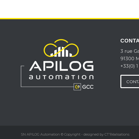
CONT
3 rue Ga
91300 M
+33(0) 1
CONT
SN APILOG Automation © Copyright - designed by
CT'Réalisations